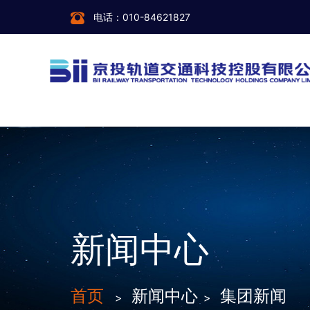
电话：010-84621827
新闻中心
首页
新闻中心
集团新闻