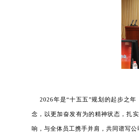
2026年
是
“十五五”规划的起步之
念，以更加奋发有为的精神状态，扎
响，与全体员工携手并肩，共同谱写公