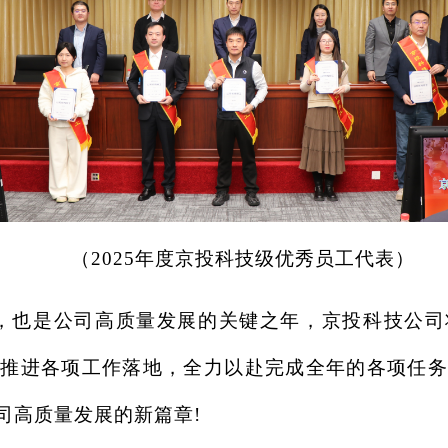
（
2025年度京投科技级优秀员工代表）
年，也是公司高质量发展的关键之年
，
京投科技公司
实推进各项工作落地，全力以赴完成全年的各项任
司高质量发展的新篇章
!