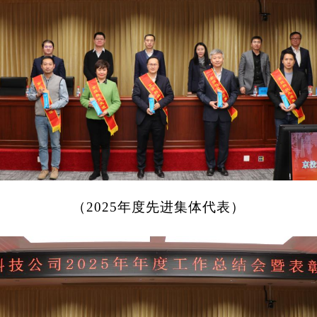
（
2025年度先进集体代表）