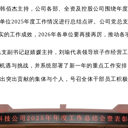
总裁韩佰杰主持，公司各部、全资及控股公司围绕年
单位2025年度工作情况进行总结点评。公司党总
实的工作成效，2026年各单位要再接再厉，推动各
总支副书记赵婧媛主持，刘瑜代表领导班子作
经营工
机遇与挑战，并系统部署了新一年的重点工作安排。
做出突出贡献的集体与个人，号召全体干部员工积极