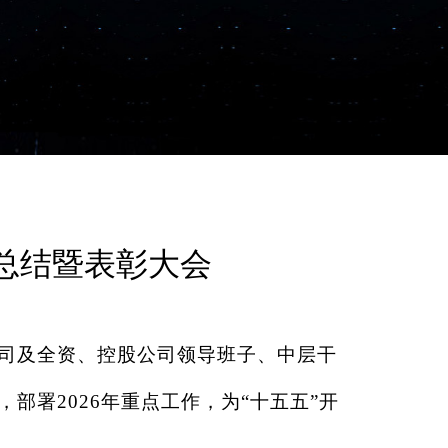
作总结暨表彰大会
公司及全资、控股公司领导班子
、
中层
干
部署2026年重点工作，为“十五五”开