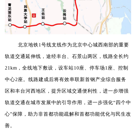
北京地铁
1号线支线作为北京中心城西南部的重要
轨道交通延伸线，途经丰台
、
石景山两
区
，
线路全长约
21km
，
全
线
地下敷设，
设
车站
10座
、
停车场
1座
、
控制
中心
2
座。
线
路建成后将有效串联
新首钢产业综合服务
区和丰台河西地区
，提升区域交通便利性，进一步增强
轨道交通在城市发展中的引导作用，
进一步强化
“四个中
心”保障，助力非首都功能疏解
和
首都功能优化与民生改
善。