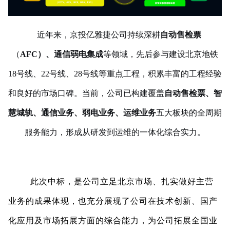
近年来，
京投亿雅捷公司持续
深耕
自动售检票
（
AFC
）
、通信弱电集成
等
领域
，先后
参与建设
北京地铁
18号线、
22号线、
28号线等重点工程，积累丰富的工程经验
和良好的市场口碑。当前，公司已构建覆盖
自动售检票、智
慧城轨、通信
业务
、弱电
业务
、运维
业务
五大板块的全周期
服务能力，
形成
从研发到运维的一体化综合实力。
此次中标，是公司立足北京市场、扎实做好主营
业务的成果体现，也充分展现了公司在技术创新、国产
化应用及市场拓展方面的综合能力，为公司拓展全国业