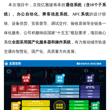
本次
项目中，京投亿雅捷将承担
通信
系统
（
含
18个子系
统
）、
办公自动化、乘客信息系统、
AFC系统
的
设计联
络、
设备
供货、安装督导、调试
交付
、验收质保
等
全链条一
体化服务
。
公司积极
响应国家
“十五五
”
规划要求
，
项目
核心
系统
全面采用国
产化服务器和操作系统
，有力推动城市轨道
交通向智慧化、国产化、高质量方向发展。