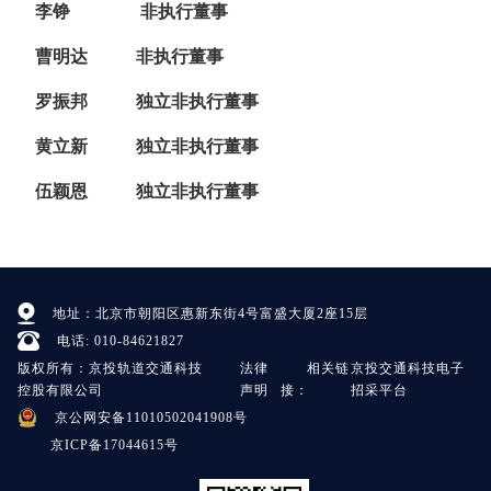
李铮
非执行董事
曹明达
非执行董事
罗振邦
独立非执行董事
黄立新
独立非执行董事
伍颖恩
独立非执行董事
地址：北京市朝阳区惠新东街4号富盛大厦2座15层
电话: 010-84621827
版权所有：京投轨道交通科技
法律
相关链
京投交通科技电子
控股有限公司
声明
接：
招采平台
京公网安备11010502041908号
京ICP备17044615号