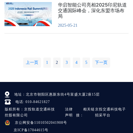
华启智能公司亮相2025印尼轨道
交通国际峰会，深化东盟市场布
局
2025-05-21
上一页
1
2
3
4
5
下一页
地址：北京市朝阳区惠新东街4号富盛大厦2座15层
电话: 010-84621827
版权所有：京投轨道交通科技
法律
相关链
京投交通科技电子
控股有限公司
声明
接：
招采平台
京公网安备11010502041908号
京ICP备17044615号